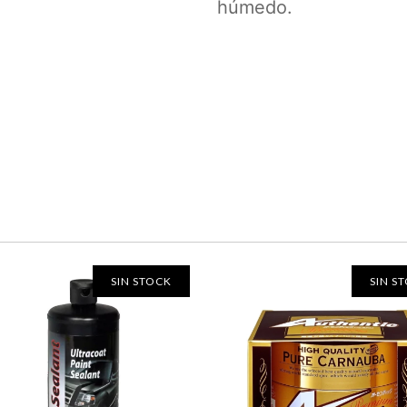
húmedo.
SIN STOCK
SIN S