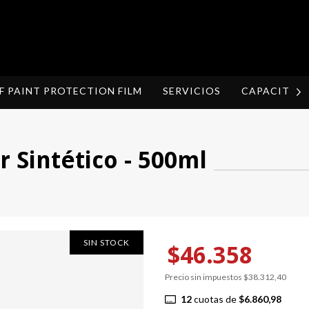
F PAINT PROTECTION FILM
SERVICIOS
CAPACITAC
r Sintético - 500ml
SIN STOCK
$46.358
Precio sin impuestos
$38.312,40
12
cuotas de
$6.860,98