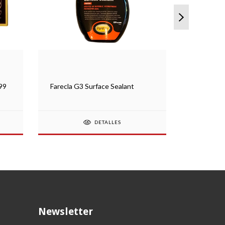
99
Farecla G3 Surface Sealant
Ez Blue F
DETALLES
Newsletter