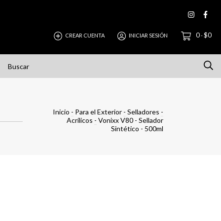
0
$0
CREAR CUENTA
INICIAR SESIÓN
-
IONES
CONTACTO
Política de Devolución
Cómo Co
Inicio
-
Para el Exterior
-
Selladores
-
Acrílicos
-
Vonixx V80 - Sellador
Sintético - 500ml