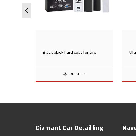
emoval
Black black hard coat for tire
Ult
DETALLES
Diamant Car Detailling
Nave