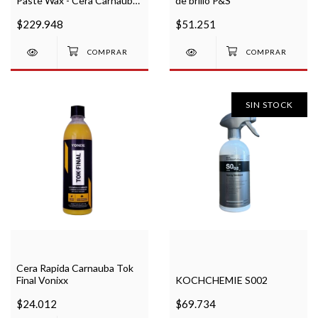
Paste Wax - Cera Carnauba
de brillo P&S
T1
$229.948
$51.251
SIN STOCK
Cera Rapida Carnauba Tok
Final Vonixx
KOCHCHEMIE S002
$24.012
$69.734