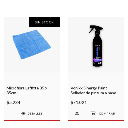
SIN STOCK
Microfibra Laffitte 35 x
Vonixx Sinergy Paint –
35cm
Sellador de pintura a base
de carbono y silicio en Spray
$5.234
$71.021
DETALLES