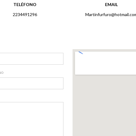
TELÉFONO
EMAIL
2234491296
Martinfurfuro@hotmail.co
NO