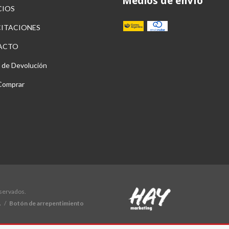
Medios de envío
CIOS
ITACIONES
ACTO
a de Devolución
Comprar
eservados.
.
/
Botón de arrepentimiento