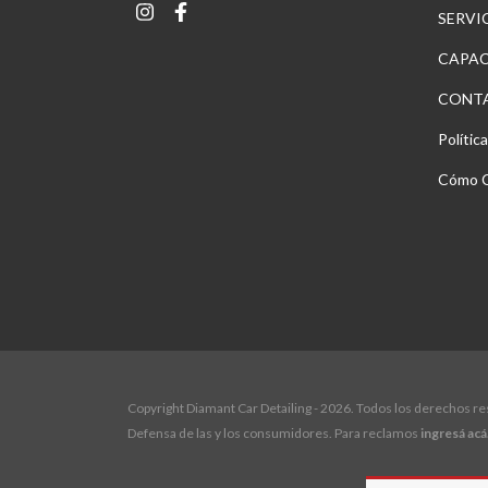
SERVI
CAPAC
CONT
Polític
Cómo 
Copyright Diamant Car Detailing - 2026. Todos los derechos r
Defensa de las y los consumidores. Para reclamos
ingresá acá