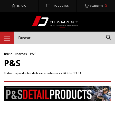
0
INICIO
PRODUCTOS
CARRITO
Inicio
-
Marcas
-
P&S
P&S
Todos los productos de la excelente marca P&S de EEUU