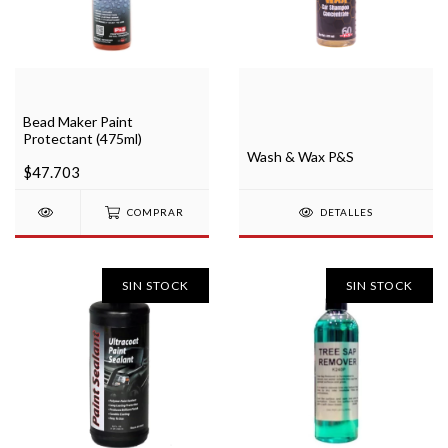
Bead Maker Paint
Protectant (475ml)
Wash & Wax P&S
$47.703
COMPRAR
DETALLES
SIN STOCK
SIN STOCK