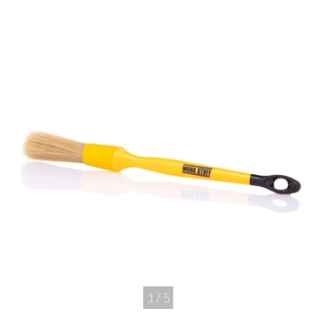
1
/
5