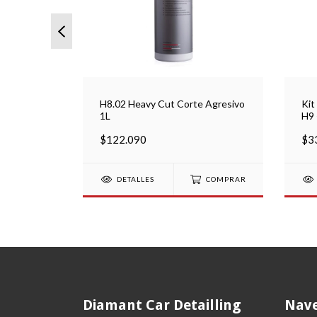
H8.02 Heavy Cut Corte Agresivo
Kit
1L
H9 
RO 5″
$122.090
$3
DETALLES
COMPRAR
Diamant Car Detailling
Nave