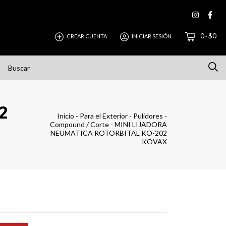
0
$0
CREAR CUENTA
INICIAR SESIÓN
-
IONES
CONTACTO
Política de Devolución
Cómo Co
2
Inicio
-
Para el Exterior
-
Pulidores
-
Compound / Corte
-
MINI LIJADORA
NEUMATICA ROTORBITAL KO-202
KOVAX