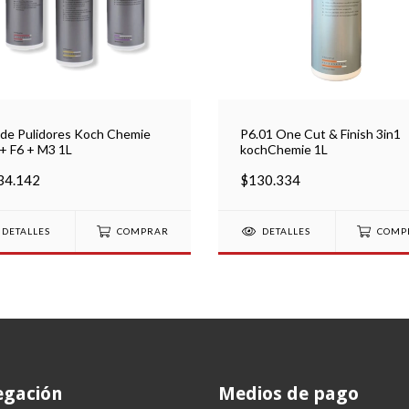
 de Pulidores Koch Chemie
P6.01 One Cut & Finish 3in1
+ F6 + M3 1L
kochChemie 1L
34.142
$130.334
DETALLES
COMPRAR
DETALLES
COMP
gación
Medios de pago