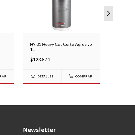
H9.01 Heavy Cut Corte Agresivo
PULIDOR
1L
VOXER 5”
$123.874
$462.00
RAR
DETALLES
COMPRAR
DETAL
Newsletter