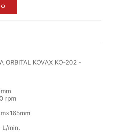
 ORBITAL KOVAX KO-202 -
16mm
00 rpm
5mm×165mm
 L/min.